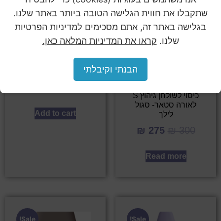
שתקבלו את חווית הגלישה הטובה ביותר באתר שלנו.
Sale!
Sale!
בגלישה באתר זה, אתם מסכימים למדיניות הפרטיות
שלנו.
קראו את המדיניות המלאה כאן.
הבנתי וקיבלתי
פילטר סמארט – 3 יח'
₪
275
₪
300
כיסוי לשולחן גיהוץ S
לאורה סטאר- סגול
Add to cart
לילך
₪
275
₪
300
Read more
Sale!
Sale!