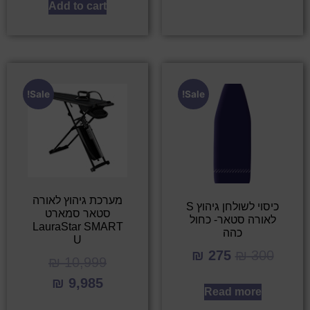
Add to cart
Sale!
Sale!
מערכת גיהוץ לאורה
כיסוי לשולחן גיהוץ S
סטאר סמארט
לאורה סטאר- כחול
LauraStar SMART
כהה
U
₪
275
₪
300
₪
10,999
₪
9,985
Read more