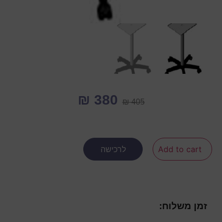
₪
380
₪
405
Add to cart
לרכישה
זמן משלוח: