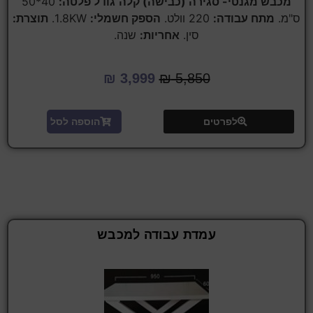
מכבש מגנטי- סגירה (כבישה) קלה
גודל פלטה:
40*50
ס"מ.
מתח עבודה:
220 וולט.
הספק חשמלי:
1.8KW.
תוצרת:
סין.
אחריות:
שנה.
₪
3,999
₪
5,850
לפרטים
הוספה לסל
עמדת עבודה למכבש