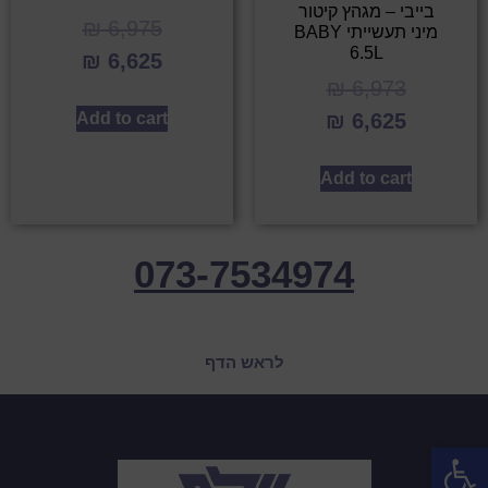
בייבי – מגהץ קיטור
₪
6,975
מיני תעשייתי BABY
6.5L
₪
6,625
₪
6,973
Add to cart
₪
6,625
Add to cart
073-7534974
לראש הדף
פתח סרגל נגישות