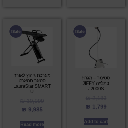
Sale!
Sale!
מערכת גיהוץ לאורה
סטימר – מגהץ
סטאר סמארט
בתלייה JIFFY
LauraStar SMART
J2000S
U
₪
2,183
₪
10,999
₪
1,799
₪
9,985
Add to cart
Read more