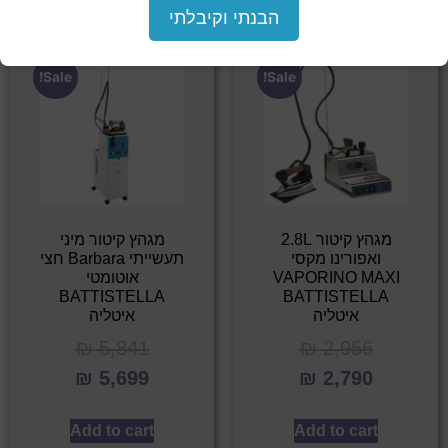
הבנתי וקיבלתי
Sale!
Sale!
מגהץ קיטור 2.8L
מגהץ קיטור מיני
ואפורינו מקסי
תעשייתי Barbara חצי
VAPORINO MAXI
אוטומטי
BATTISTELLA
BATTISTELLA
איטליה
איטליה
₪
5,841
₪
2,956
₪
5,699
₪
2,790
Add to cart
Add to cart