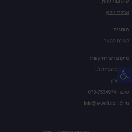
שולחנות גיהוץ
אביזרי גיהוץ
מותגים:
לאורה סטאר
מיקום ויצירת קשר:
פתח סרגל נגישות
כתובת: הסתת 13
עיר: חולון
טלפון:
073-7534974
מייל:
info@a-wolf.co.il