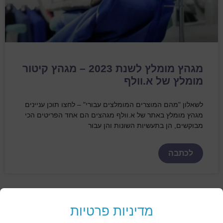
מגהץ מומלץ לשנת 2023 – מגהץ קיטור
מומלץ של א.וולף
לשאלון "מהם המוצרים המומלצים עבורי" – לחצו תוכן עניינים
מגהץ מומלץ באתר של א.וולף מגהצים הם אחד הפריטים הכי
מבוקשים, הן בתעשיות השונות והן עבור
לכתבה
מדיניות פרטיות