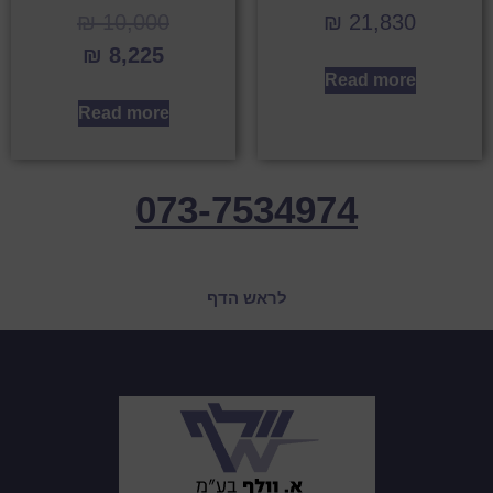
₪
10,000
₪
21,830
₪
8,225
Read more
Read more
073-7534974
לראש הדף