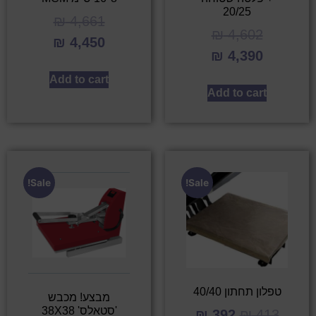
20/25
₪
4,661
₪
4,602
₪
4,450
₪
4,390
Add to cart
Add to cart
Sale!
Sale!
טפלון תחתון 40/40
מבצע! מכבש
'סטאלס' 38X38
₪
392
₪
413