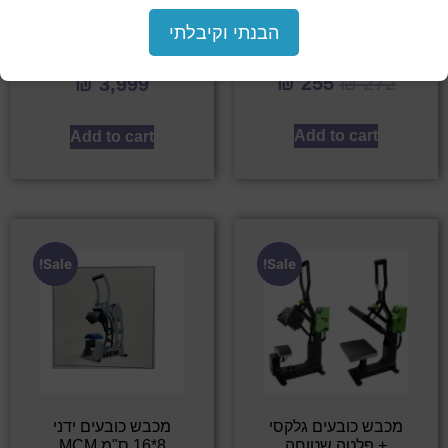
מבצע! מכבש גלקסי
מגנטי 40/50
הבנתי וקיבלתי
טפלון עליון 40/50
₪
5,850
₪
255
₪
272
₪
3,999
Add to cart
Add to cart
Sale!
Sale!
מכבש כובעים גלקסי
מכבש כובעים ידני
+ פלטה שטוחה
8*16 ס"מ MCM