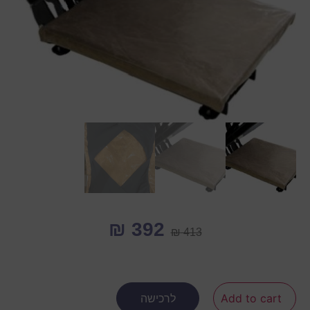
₪
392
₪
413
Add to cart
לרכישה